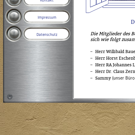
Kontakt
Impressum
D
Die Mitglieder des B
Datenschutz
sich wie folgt zus
Herr Willibald Bau
Herr Horst Eschen
Herr RA Johannes L
Herr Dr. Claus Zer
Sammy
(unser Büro